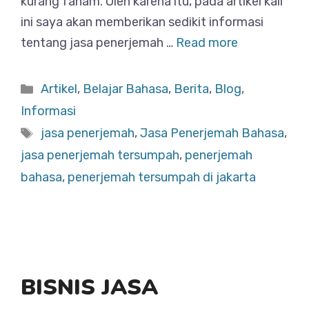
kurang faham. Oleh karena itu, pada artikel kali
ini saya akan memberikan sedikit informasi
tentang jasa penerjemah …
Read more
Categories
Artikel
,
Belajar Bahasa
,
Berita
,
Blog
,
Informasi
Tags
jasa penerjemah
,
Jasa Penerjemah Bahasa
,
jasa penerjemah tersumpah
,
penerjemah
bahasa
,
penerjemah tersumpah di jakarta
BISNIS JASA