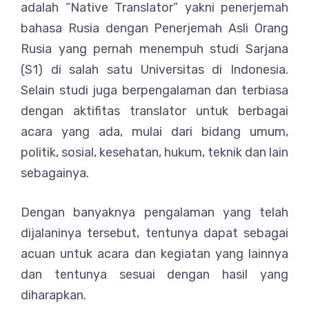
adalah “Native Translator” yakni penerjemah
bahasa Rusia dengan Penerjemah Asli Orang
Rusia yang pernah menempuh studi Sarjana
(S1) di salah satu Universitas di Indonesia.
Selain studi juga berpengalaman dan terbiasa
dengan aktifitas translator untuk berbagai
acara yang ada, mulai dari bidang umum,
politik, sosial, kesehatan, hukum, teknik dan lain
sebagainya.
Dengan banyaknya pengalaman yang telah
dijalaninya tersebut, tentunya dapat sebagai
acuan untuk acara dan kegiatan yang lainnya
dan tentunya sesuai dengan hasil yang
diharapkan.