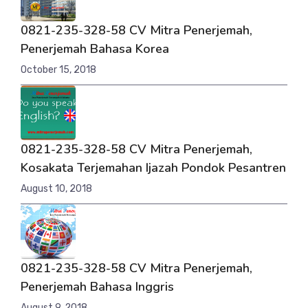
0821-235-328-58 CV Mitra Penerjemah,
Penerjemah Bahasa Korea
October 15, 2018
0821-235-328-58 CV Mitra Penerjemah,
Kosakata Terjemahan Ijazah Pondok Pesantren
August 10, 2018
0821-235-328-58 CV Mitra Penerjemah,
Penerjemah Bahasa Inggris
August 9, 2018