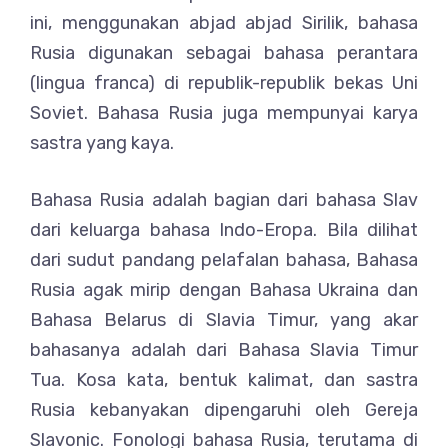
ini, menggunakan abjad abjad Sirilik, bahasa
Rusia digunakan sebagai bahasa perantara
(lingua franca) di republik-republik bekas Uni
Soviet. Bahasa Rusia juga mempunyai karya
sastra yang kaya.
Bahasa Rusia adalah bagian dari bahasa Slav
dari keluarga bahasa Indo-Eropa. Bila dilihat
dari sudut pandang pelafalan bahasa, Bahasa
Rusia agak mirip dengan Bahasa Ukraina dan
Bahasa Belarus di Slavia Timur, yang akar
bahasanya adalah dari Bahasa Slavia Timur
Tua. Kosa kata, bentuk kalimat, dan sastra
Rusia kebanyakan dipengaruhi oleh Gereja
Slavonic. Fonologi bahasa Rusia, terutama di