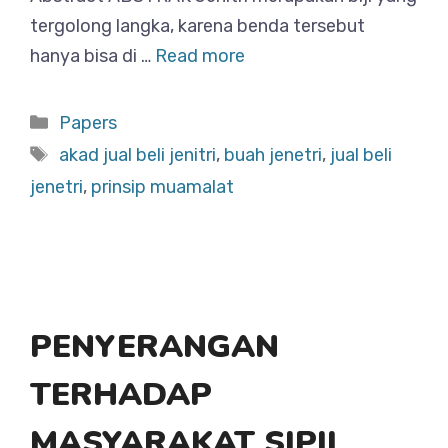
tergolong langka, karena benda tersebut
hanya bisa di …
Read more
Categories
Papers
Tags
akad jual beli jenitri
,
buah jenetri
,
jual beli
jenetri
,
prinsip muamalat
PENYERANGAN
TERHADAP
MASYARAKAT SIPIL