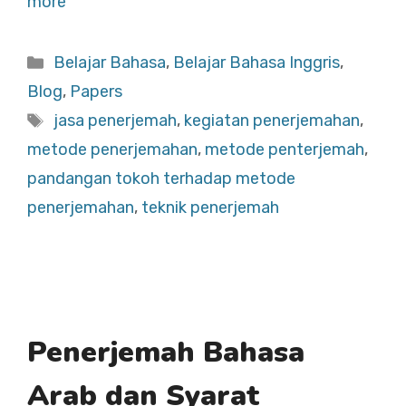
more
Categories
Belajar Bahasa
,
Belajar Bahasa Inggris
,
Blog
,
Papers
Tags
jasa penerjemah
,
kegiatan penerjemahan
,
metode penerjemahan
,
metode penterjemah
,
pandangan tokoh terhadap metode
penerjemahan
,
teknik penerjemah
Penerjemah Bahasa
Arab dan Syarat