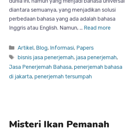
dunia ini, namun yang menjadi bahasa universal
diantara semuanya, yang menjadikan solusi
perbedaan bahasa yang ada adalah bahasa
Inggris atau English. Namun, …
Read more
Categories
Artikel
,
Blog
,
Informasi
,
Papers
Tags
bisnis jasa penerjemah
,
jasa penerjemah
,
Jasa Penerjemah Bahasa
,
penerjemah bahasa
di jakarta
,
penerjemah tersumpah
Misteri Ikan Pemanah