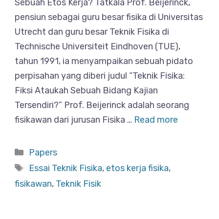
Sebuah Etos Kerja? Tatkala Prof. Beijerinck,
pensiun sebagai guru besar fisika di Universitas
Utrecht dan guru besar Teknik Fisika di
Technische Universiteit Eindhoven (TUE),
tahun 1991, ia menyampaikan sebuah pidato
perpisahan yang diberi judul “Teknik Fisika:
Fiksi Ataukah Sebuah Bidang Kajian
Tersendiri?” Prof. Beijerinck adalah seorang
fisikawan dari jurusan Fisika …
Read more
Categories
Papers
Tags
Essai Teknik Fisika
,
etos kerja fisika
,
fisikawan
,
Teknik Fisik