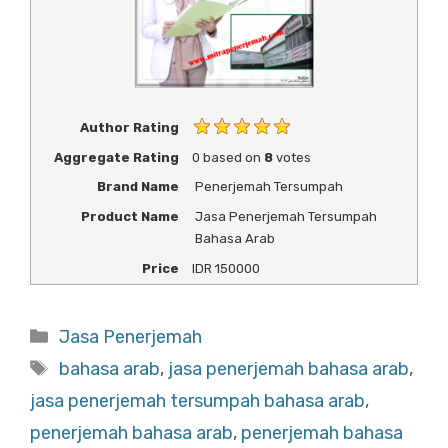
Author Rating
Aggregate Rating
0
based on
8
votes
Brand Name
Penerjemah Tersumpah
Product Name
Jasa Penerjemah Tersumpah
Bahasa Arab
Price
IDR
150000
Categories
Jasa Penerjemah
Tags
bahasa arab
,
jasa penerjemah bahasa arab
,
jasa penerjemah tersumpah bahasa arab
,
penerjemah bahasa arab
,
penerjemah bahasa