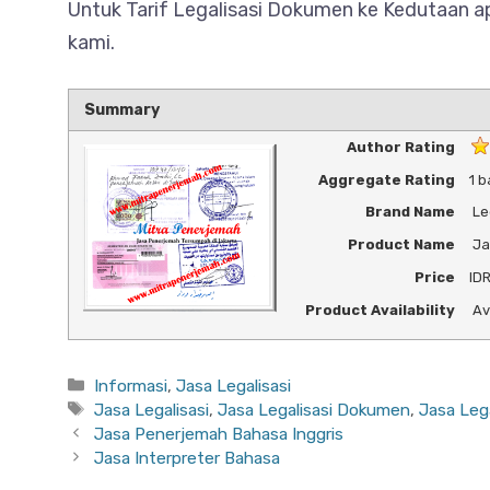
Untuk Tarif Legalisasi Dokumen ke Kedutaan apab
kami.
Summary
Author Rating
Aggregate Rating
1
b
Brand Name
Le
Product Name
Ja
Price
ID
Product Availability
Av
Categories
Informasi
,
Jasa Legalisasi
Tags
Jasa Legalisasi
,
Jasa Legalisasi Dokumen
,
Jasa Leg
Jasa Penerjemah Bahasa Inggris
Jasa Interpreter Bahasa