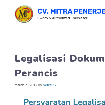
Skip
CV. MITRA PENERJ
to
content
Sworn & Authorized Translator
Legalisasi Dokum
Perancis
March 3, 2013
by
mitra58
Persyaratan Legalis