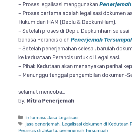
– Proses legalisasi menggunakan
Penerjemah
– Proses pertama adalah legalisasi dokumen a
Hukum dan HAM (Deplu & DepkumHam).
– Setelah proses di Deplu Depkumham selesai
bahasa Perancis oleh
Penerjemah Tersumpah
– Setelah penerjemahan selesai, barulah doku
ke keduataan Perancis untuk di Legalisasi.
– Pihak Kedutaan akan menanyakan perihal ke
– Menunggu tanggal pengambilan dokumen-Sel
selamat mencoba…
by.
Mitra Penerjemah
Categories
Informasi
,
Jasa Legalisasi
Tags
jasa penerjemah
,
Legalisasi dokumen di Kedutaan 
Perancis di Jakarta
,
penerjemah tersumpah