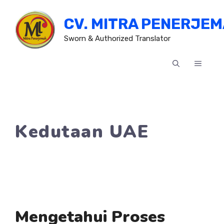
Skip
CV. MITRA PENERJE
to
content
Sworn & Authorized Translator
MENU
Kedutaan UAE
Mengetahui Proses