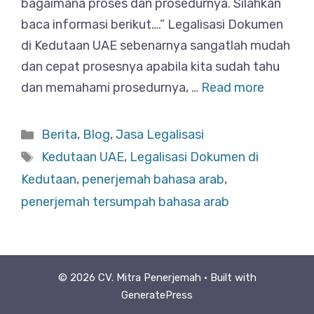
bagaimana proses dan prosedurnya. Silahkan
baca informasi berikut….” Legalisasi Dokumen
di Kedutaan UAE sebenarnya sangatlah mudah
dan cepat prosesnya apabila kita sudah tahu
dan memahami prosedurnya, …
Read more
Categories
Berita
,
Blog
,
Jasa Legalisasi
Tags
Kedutaan UAE
,
Legalisasi Dokumen di
Kedutaan
,
penerjemah bahasa arab
,
penerjemah tersumpah bahasa arab
© 2026 CV. Mitra Penerjemah
• Built with
GeneratePress