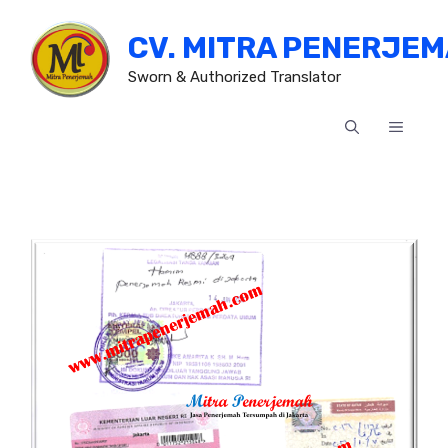
Skip
CV. MITRA PENERJE
to
content
Sworn & Authorized Translator
MENU