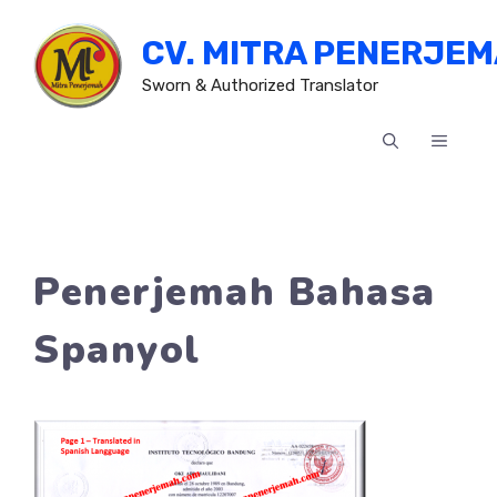
Skip
CV. MITRA PENERJE
to
content
Sworn & Authorized Translator
MENU
Penerjemah Bahasa
Spanyol