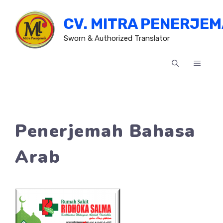
Skip
CV. MITRA PENERJE
to
content
Sworn & Authorized Translator
MENU
Penerjemah Bahasa
Arab