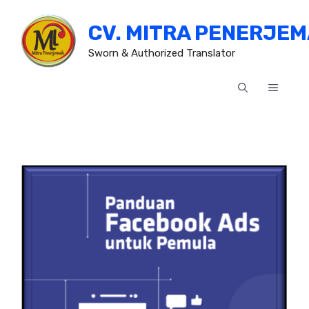
Skip
CV. MITRA PENERJE
to
content
Sworn & Authorized Translator
MENU