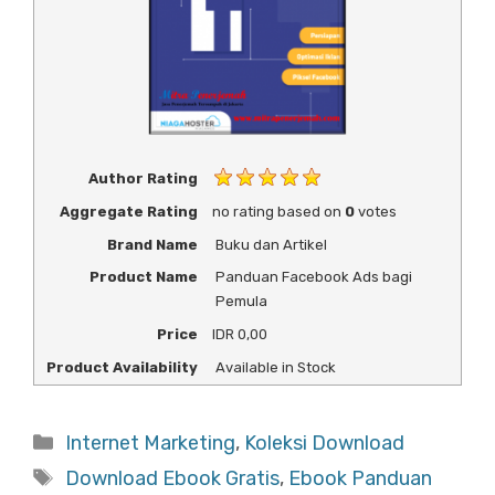
Author Rating
Aggregate Rating
no rating
based on
0
votes
Brand Name
Buku dan Artikel
Product Name
Panduan Facebook Ads bagi
Pemula
Price
IDR
0,00
Product Availability
Available in Stock
Categories
Internet Marketing
,
Koleksi Download
Tags
Download Ebook Gratis
,
Ebook Panduan