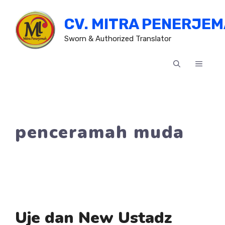
Skip
CV. MITRA PENERJE
to
content
Sworn & Authorized Translator
MENU
penceramah muda
Uje dan New Ustadz