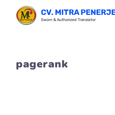
Skip
CV. MITRA PENERJ
to
content
Sworn & Authorized Translator
pagerank