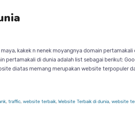
unia
maya, kakek n nenek moyangnya domain pertamakali di
pertamakali di dunia adalah list sebagai berikut: G
te diatas memang merupakan website terpopuler dan pe
ank
,
traffic
,
website terbaik
,
Website Terbaik di dunia
,
website te