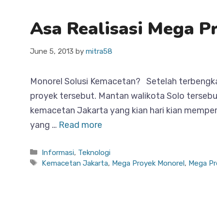
Asa Realisasi Mega P
June 5, 2013
by
mitra58
Monorel Solusi Kemacetan? Setelah terbengkal
proyek tersebut. Mantan walikota Solo terseb
kemacetan Jakarta yang kian hari kian memper
yang …
Read more
Categories
Informasi
,
Teknologi
Tags
Kemacetan Jakarta
,
Mega Proyek Monorel
,
Mega Pr