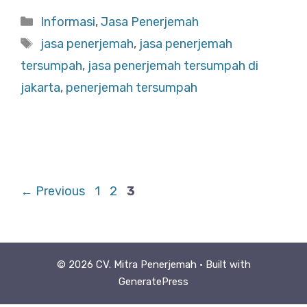
Categories
Informasi
,
Jasa Penerjemah
Tags
jasa penerjemah
,
jasa penerjemah
tersumpah
,
jasa penerjemah tersumpah di
jakarta
,
penerjemah tersumpah
Page
Page
Page
←
Previous
1
2
3
© 2026 CV. Mitra Penerjemah
• Built with
GeneratePress