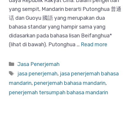
daya Republik Rakyat Cina. Dalam pengertian
yang sempit, Mandarin berarti Putonghua 普通
话 dan Guoyu 國語 yang merupakan dua
bahasa standar yang hampir sama yang
didasarkan pada bahasa lisan Beifanghua*
(lihat di bawah). Putonghua …
Read more
Categories
Jasa Penerjemah
Tags
jasa penerjemah
,
jasa penerjemah bahasa
mandarin
,
penerjemah bahasa mandarin
,
penerjemah tersumpah bahasa mandarin