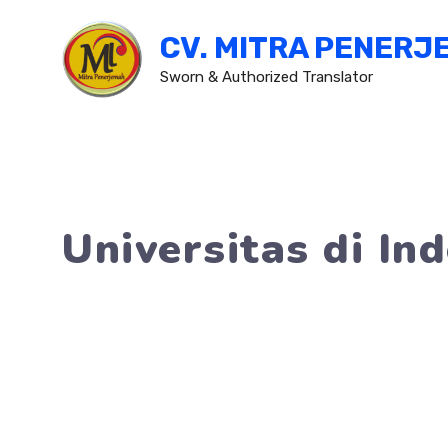
Skip
CV. MITRA PENERJ
to
content
Sworn & Authorized Translator
Universitas di In