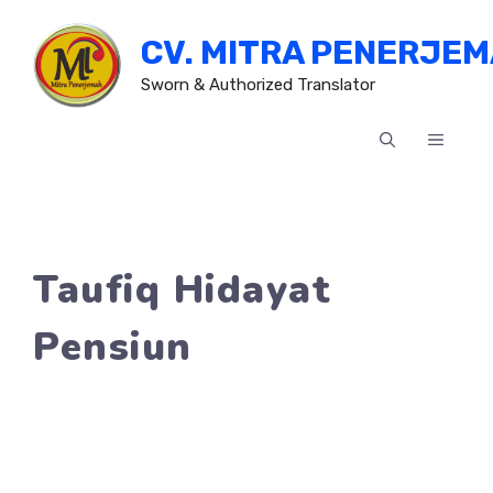
Skip
CV. MITRA PENERJE
to
content
Sworn & Authorized Translator
MENU
Taufiq Hidayat
Pensiun