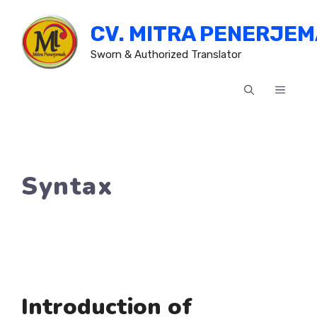
Skip
CV. MITRA PENERJE
to
content
Sworn & Authorized Translator
MENU
Syntax
Introduction of