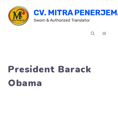
Skip
CV. MITRA PENERJE
to
content
Sworn & Authorized Translator
MENU
President Barack
Obama