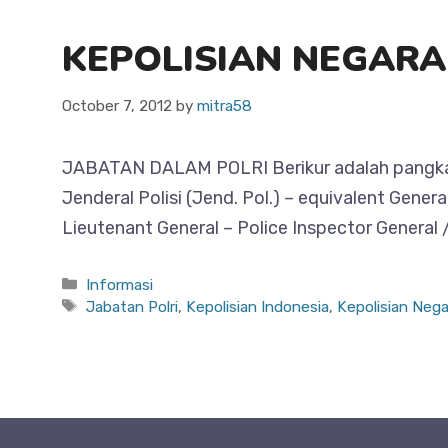
KEPOLISIAN NEGARA
October 7, 2012
by
mitra58
JABATAN DALAM POLRI Berikur adalah pangkat at
Jenderal Polisi (Jend. Pol.) – equivalent Gener
Lieutenant General – Police Inspector General / 
Categories
Informasi
Tags
Jabatan Polri
,
Kepolisian Indonesia
,
Kepolisian Nega