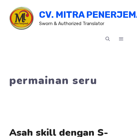
Skip
CV. MITRA PENERJE
to
content
Sworn & Authorized Translator
MENU
permainan seru
Asah skill dengan S-