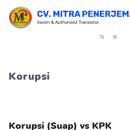
Skip
CV. MITRA PENERJE
to
content
Sworn & Authorized Translator
MENU
Korupsi
Korupsi (Suap) vs KPK