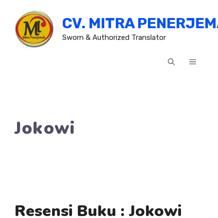
Skip
CV. MITRA PENERJE
to
content
Sworn & Authorized Translator
MENU
Jokowi
Resensi Buku : Jokowi