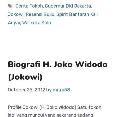
Tags
Cerita Tokoh
,
Gubernur DKI Jakarta
,
Jokowi
,
Resensi Buku
,
Spirit Bantaran Kali
Anyar
,
Walikota Solo
Biografi H. Joko Widodo
(Jokowi)
October 25, 2012
by
mitra58
Profile Jokowi (H. Joko Widodo) Satu tokoh
lagi yang muncul yang sekarang sedang