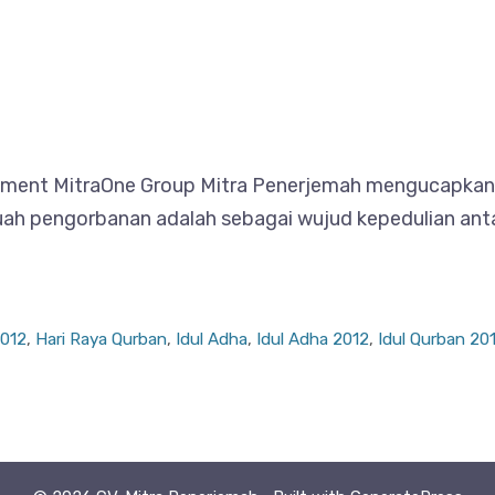
ement MitraOne Group Mitra Penerjemah mengucapkan “
uah pengorbanan adalah sebagai wujud kepedulian ant
2012
,
Hari Raya Qurban
,
Idul Adha
,
Idul Adha 2012
,
Idul Qurban 20